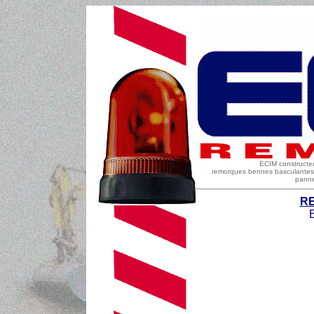
ECIM constructeu
remorques bennes basculantes, r
panne
R