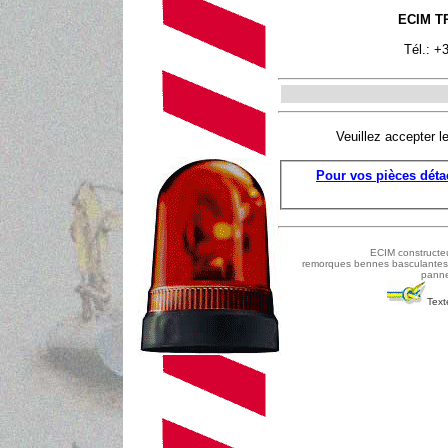
ECIM T
Tél.: +
Veuillez accepter l
Pour vos pièces détac
ECIM constructeu
remorques bennes basculantes, r
panne
Text