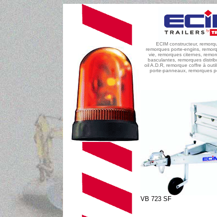
ECIM constructeur, remorques
remorques porte-engins, remor
vie, remorques citernes, remo
basculantes, remorques distrib
oil A.D.R, remorque coffre à outi
porte-panneaux, remorques po
VB 723 SF