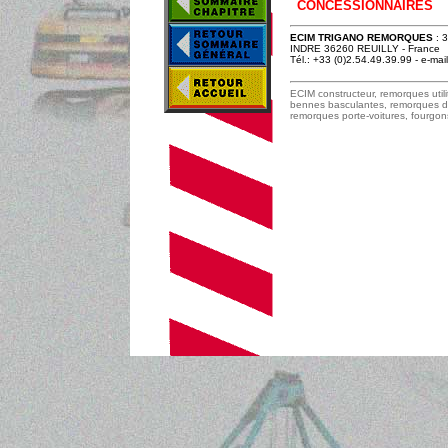
CONCESSIONNAIRES
ECIM TRIGANO REMORQUES
: 3
INDRE 36260 REUILLY - France
Tél.: +33 (0)2.54.49.39.99 - e-mail
ECIM constructeur, remorques util
bennes basculantes, remorques dis
remorques porte-voitures, fourgons